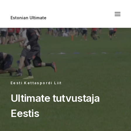
Estonian Ultimate
Eesti Kettaspordi Liit
Ultimate
l
e
v
i
t
a
j
a
Eestis