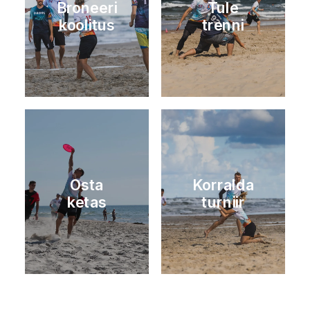
Osta
Korralda
ketas
turniir
Sündmused ja