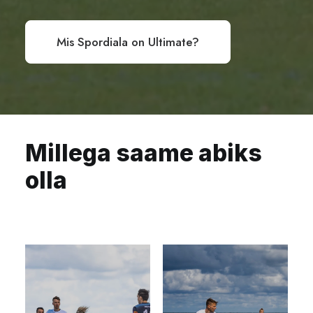
Mis Spordiala on Ultimate?
Millega saame abiks
olla
Broneeri
Tule
koolitus
trenni