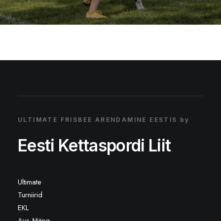
ULTIMATE FRISBEE ARENDAMINE EESTIS by
Eesti Kettaspordi Liit
Ultimate
Turniirid
EKL
Aus Mäng