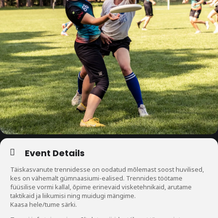
Event Details
Täiskasvanute trennidesse on oodatud mõlemast soost huvilised,
kes on vähemalt gümnaasiumi-ealised. Trennides töötame
füüsilise vormi kallal, õpime erinevaid visketehnikaid, arutame
taktikaid ja liikumisi ning muidugi mängime.
Kaasa hele/tume särki.