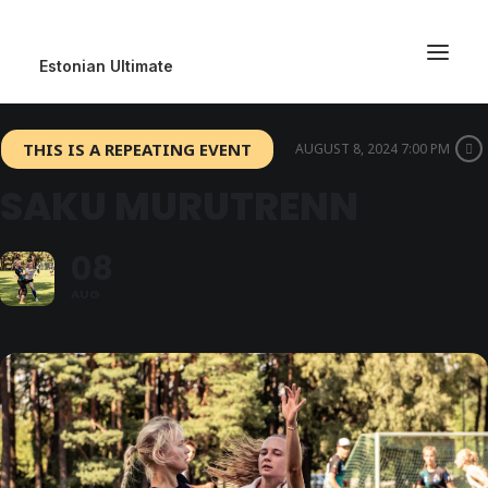
Estonian Ultimate
THIS IS A REPEATING EVENT
AUGUST 8, 2024 7:00 PM
SAKU MURUTRENN
08
AUG