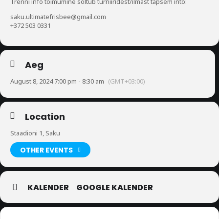
Trenni info toimumine sõltub turniiridest/ilmast täpsem into:
saku.ultimatefrisbee@gmail.com
+372 503 0331
Aeg
August 8, 2024 7:00 pm - 8:30 am
(GMT+03:00)
Location
Staadioni 1, Saku
OTHER EVENTS
KALENDER
GOOGLE KALENDER